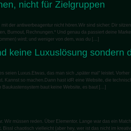
en, nicht für Zielgruppen
 mit der antiwerbeagentur nicht hören.Wir sind sicher: Dir sit
en, Burnout, Rechnungen.* Und genau da passiert deine Marke
mmen) wird; und weniger von dem, was du […]
ind keine Luxuslösung sondern d
s seien Luxus.Etwas, das man sich „später mal“ leistet. Vorher
t. Kannst so machen.Dann hast idR eine Website, die technisch fu
n Baukastensystem baut keine Website, es baut […]
r. Wir müssen reden. Über Elementor. Lange war das ein Match.
nt. Bissl chaotisch vielleicht (aber hey, wer ist das nicht im kre