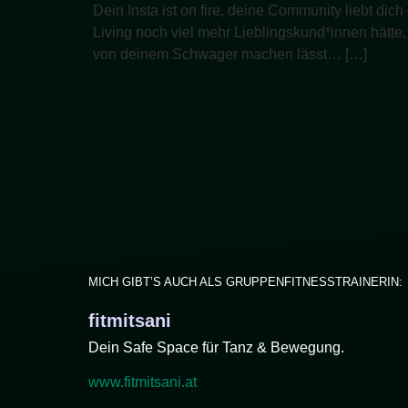
Dein Insta ist on fire, deine Community liebt dic
Living noch viel mehr Lieblingskund*innen hätte
von deinem Schwager machen lässt… […]
MICH GIBT’S AUCH ALS GRUPPENFITNESSTRAINERIN:​
fitmitsani
Dein Safe Space für Tanz & Bewegung.
www.fitmitsani.at