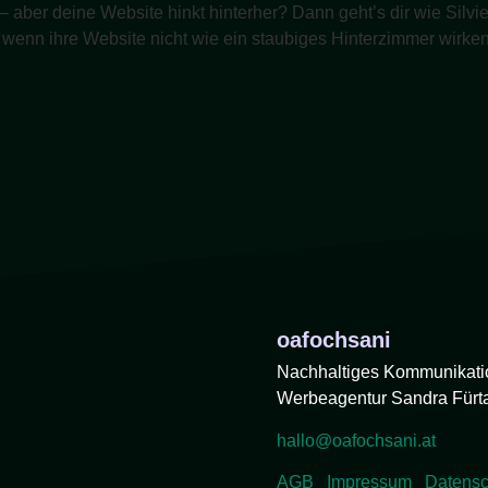
h – aber deine Website hinkt hinterher? Dann geht’s dir wie Silvi
, wenn ihre Website nicht wie ein staubiges Hinterzimmer wirke
oafochsani
Nachhaltiges Kommunikati
Werbeagentur Sandra Fürt
hallo@oafochsani.at
AGB
Impressum
Datensc