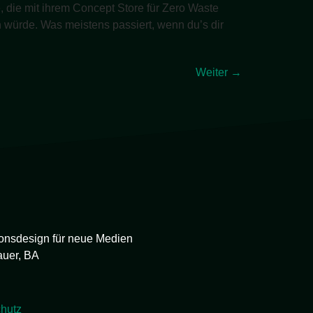
e, die mit ihrem Concept Store für Zero Waste
n würde. Was meistens passiert, wenn du’s dir
Weiter
→
onsdesign für neue Medien
auer, BA
hutz