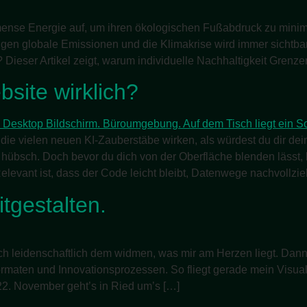
se Energie auf, um ihren ökologischen Fußabdruck zu minimier
eigen globale Emissionen und die Klimakrise wird immer sichtba
eser Artikel zeigt, warum individuelle Nachhaltigkeit Grenze
bsite wirklich?
ie vielen neuen KI-Zauberstäbe wirken, als würdest du dir dei
übsch. Doch bevor du dich von der Oberfläche blenden lässt, l
Relevant ist, dass der Code leicht bleibt, Datenwege nachvollzi
tgestalten.
ich leidenschaftlich dem widmen, was mir am Herzen liegt. Dann 
Formaten und Innovationsprozessen. So fliegt gerade mein Visua
22. November geht’s in Ried um’s […]