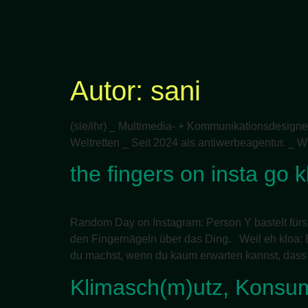
Autor:
sani
(sie/ihr) _ Multimedia- + Kommunikationsdesigner
Weltretten _ Seit 2024 als antiwerbeagentur. _ Wi
the fingers on insta go k
Random Day on Instagram: Person Y bastelt fürs 
den Fingernägeln über das Ding. Weil eh kloa: 
du machst, wenn du kaum erwarten kannst, dass
Klimasch(m)utz, Konsu