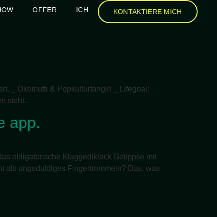
HOW
OFFER
ICH
KONTAKTIERE MICH
. _ Ökomutti & Popkulturfangirl _ Lifegoal:
n steht.
he app.
as obligatorische Klaggediklack Getippse mit
cht als ungeduldiges Fingertrommeln? Das, was