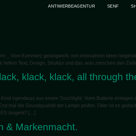
ANTIWERBEAGENTUR
SENF
S
in _ Vom Kommerz gelangweilt, von innovativen Ideen begeistert
r liefern Text, Design, Struktur und das, was zwischen den Zeile
lack, klack, klack, all through t
Kind irgendwas aus einem Touchlight. Vorm Batterie einlegen d
Erst mal die Soundqualität der Lampe prüfen. Oder ist es geda
 ES losgeht? […]
m & Markenmacht.