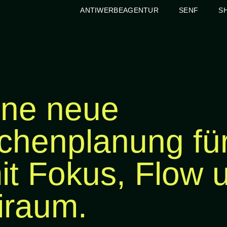
ANTIWERBEAGENTUR
SENF
S
ne neue
henplanung fü
it Fokus, Flow 
iraum.