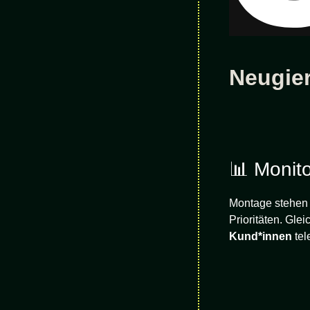
Neugier
📊 Monit
Montage stehen b
Prioritäten. Gle
Kund*innen
tel