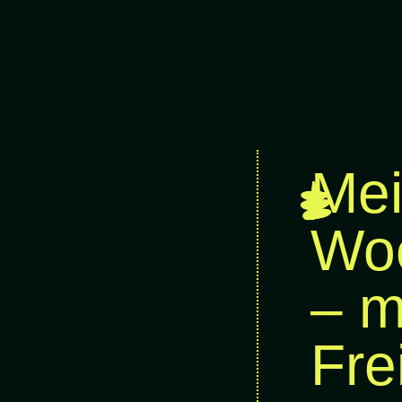
Mei
Woc
– m
Fre