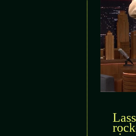
Lass
rock