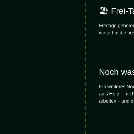
🏖️ Frei-
Freitage gehören
weiterhin die bes
Noch was
Ein weiteres No
aufs Herz – mit P
arbeiten – und d