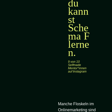
du
kann
st
Sche
ma F
lerne
n.
9 von 10
Selfmade
Mentor*innen
auf Instagram
Manche Floskeln im
Onlinemarketing sind