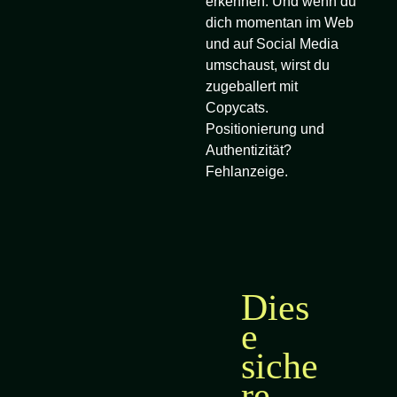
erkennen. Und wenn du
dich momentan im Web
und auf Social Media
umschaust, wirst du
zugeballert mit
Copycats.
Positionierung und
Authentizität?
Fehlanzeige.
Dies
e
siche
re