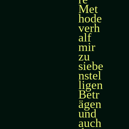
Met
hode
verh
alf
mir
zu
siebe
nstel
ligen
Betr
ägen
und
auch