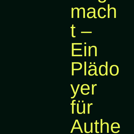
mach
t –
Ein
Plädo
yer
für
Authe