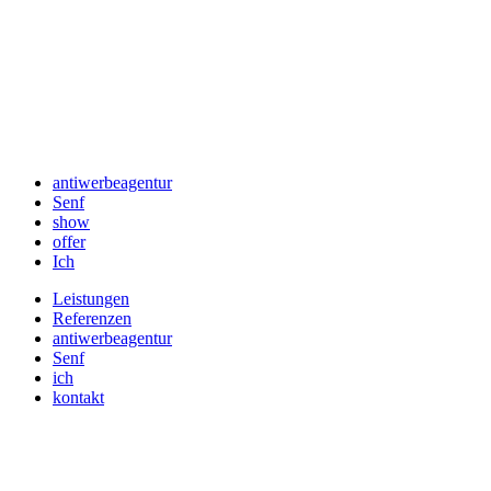
antiwerbeagentur
Senf
show
offer
Ich
Leistungen
Referenzen
antiwerbeagentur
Senf
ich
kontakt